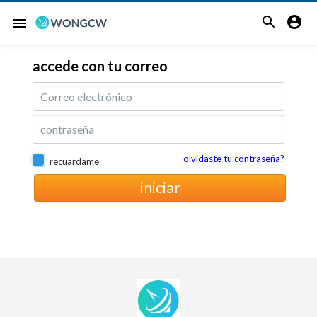


menu
accede con tu correo
ados todos los
olvidaste tu contraseña?
recuardame
iniciar