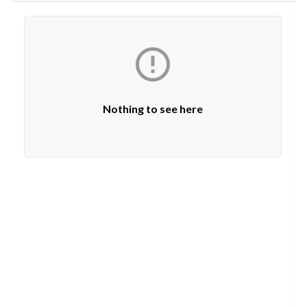

Nothing to see here