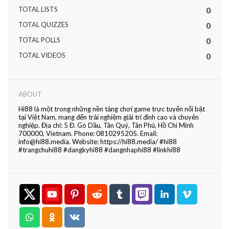
TOTAL LISTS
0
TOTAL QUIZZES
0
TOTAL POLLS
0
TOTAL VIDEOS
0
ABOUT
Hi88 là một trong những nền tảng chơi game trực tuyến nổi bật
tại Việt Nam, mang đến trải nghiệm giải trí đỉnh cao và chuyên
nghiệp. Địa chỉ: 5 Đ. Gò Dầu, Tân Quý, Tân Phú, Hồ Chí Minh
700000, Vietnam. Phone: 0810295205. Email:
info@hi88.media. Website: https://hi88.media/ #hi88
#trangchuhi88 #dangkyhi88 #dangnhaphi88 #linkhi88