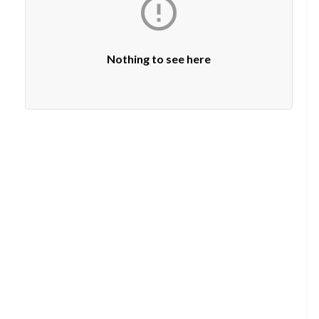

Nothing to see here