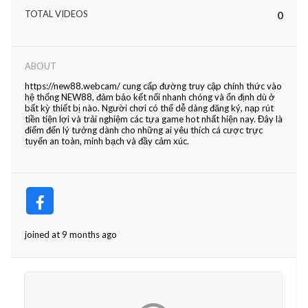
TOTAL VIDEOS
0
ABOUT
https://new88.webcam/ cung cấp đường truy cập chính thức vào
hệ thống NEW88, đảm bảo kết nối nhanh chóng và ổn định dù ở
bất kỳ thiết bị nào. Người chơi có thể dễ dàng đăng ký, nạp rút
tiền tiện lợi và trải nghiệm các tựa game hot nhất hiện nay. Đây là
điểm đến lý tưởng dành cho những ai yêu thích cá cược trực
tuyến an toàn, minh bạch và đầy cảm xúc.
joined at 9 months ago